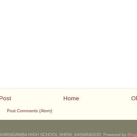
Post
Home
Ol
 to:
Post Comments (Atom)
SHARADAMBA HIGH SCHOOL SHENI, KASARAGOD. Powered by
Blog