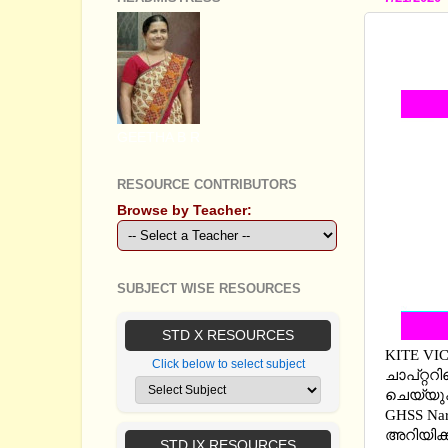
STANDA
MATER
GEETHA B R
RESOURCE CONTRIBUTORS
Browse by Teacher:
SUBJECT WISE RESOURCES
STD X RESOURCES
KITE VI
Click below to select subject
ചാപ്റ്ററ
ചെയ്യുക
GHSS Nar
അറിയിക്ക
STD IX RESOURCES