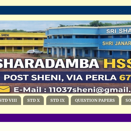
STD VIII
STD X
STD IX
QUESTION PAPERS
S