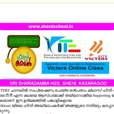
RD IX HINDI CHAPTER 2 टी.वी FIRST BELL SUPPO
IAL
CTERS ചാനലില്‍ സംപ്രേഷണം ചെയ്ത ഒന്‍പതാം ക്ലാസ് ഹിന്ദി ര
ിലെ टी.वी എന്ന കഥയെ ആസ്പദമാക്കി തയ്യാറാക്കിയ Supporting പോസ
യാണ്. ഈ ഉദ്യമത്തില്‍ പങ്കാളികളായ
ikkuni യിലെ ഹിന്ദി അദ്ധ്യാപകര്‍ക്ക് ഞങ്ങളുടെ നന്ദിയും കടപ്പാ
ുന്നു.