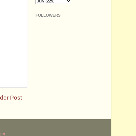
FOLLOWERS
der Post
ger
.