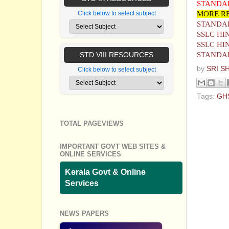
STANDAR
MORE R
Click below to select subject
STANDARD
SSLC HIND
SSLC HIN
STANDARD
STD VIII RESOURCES
by
SRI S
Click below to select subject
Tags:
GH
No com
TOTAL PAGEVIEWS
Post a
IMPORTANT GOVT WEB SITES &
ONLINE SERVICES
Kerala Govt & Online
Services
NEWS PAPERS