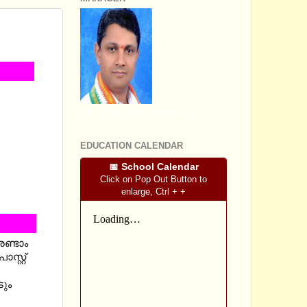
RT
SRI SOMASHEKHARA J.S
EDUCATION CALENDAR
📅 School Calendar
Click on Pop Out Button to
enlarge, Ctrl + +
ണ്ടാം
്റ്റ്
ടും