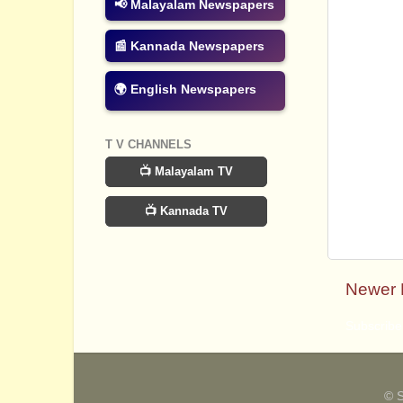
📢 Malayalam Newspapers
📰 Kannada Newspapers
🌍 English Newspapers
T V CHANNELS
📺 Malayalam TV
📺 Kannada TV
Newer 
Subscribe
© 