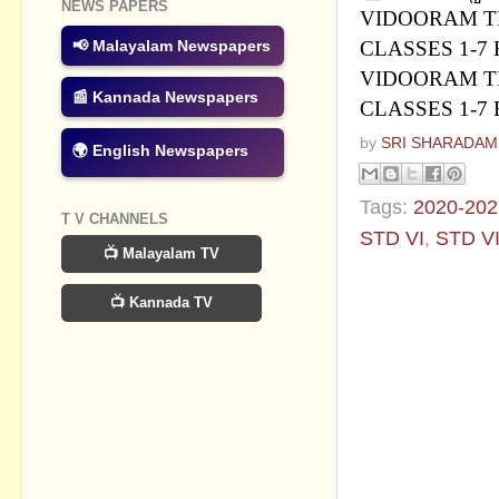
NEWS PAPERS
VIDOORAM TI
CLASSES 1-7
📢 Malayalam Newspapers
VIDOORAM TI
📰 Kannada Newspapers
CLASSES 1-7
by
SRI SHARADAM
🌍 English Newspapers
Tags:
2020-202
T V CHANNELS
STD VI
,
STD VI
📺 Malayalam TV
No commen
📺 Kannada TV
Post a Com