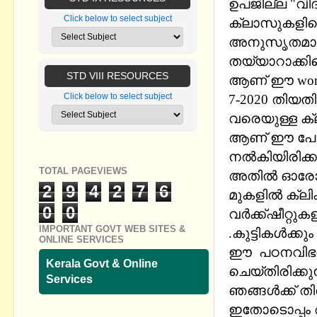
ഉപജില്ല "വിദ
Click below to select subject
ക്ലാസുകളിലെ
അനുസൃതമായ വര
തയ്യാറാക്കി
STD VIII RESOURCES
ആണ് ഈ worksh
Click below to select subject
7-2020 തിയത
വരെയുള്ള ക്
ആണ് ഈ പോസ്റ്റ
നല്‍കിയിരിക്
TOTAL PAGEVIEWS
അതില്‍ ഓരോ 
2
9
4
2
7
6
മുകളില്‍ ക്ല
0
0
വര്‍ക്ക്ഷീറ്റ
IMPORTANT GOVT WEB SITES &
.കുട്ടികള്‍ക
ONLINE SERVICES
ഈ പഠനവിഭവങ
Kerala Govt & Online
ചെയ്തിരിക്കുന
Services
ഞങ്ങള്‍ക്ക് 
ഇതോടൊപ്പം അ