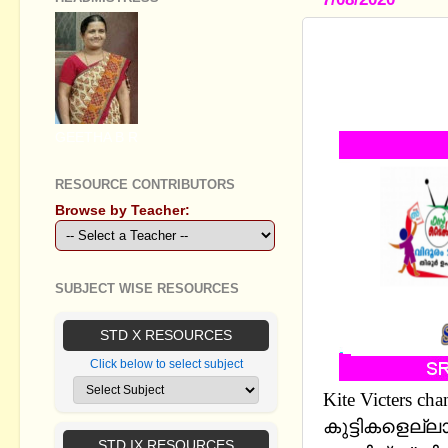
VIDOORAM 
PRIMARY C
CLASSES
GEETHA B R
RESOURCE CONTRIBUTORS
Browse by Teacher:
SUBJECT WISE RESOURCES
STD X RESOURCES
Click below to select subject
Kite Victers
കുട്ടികളെല്ല
STD IX RESOURCES