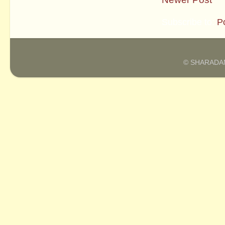
Subscribe to:
P
© SHARADAM