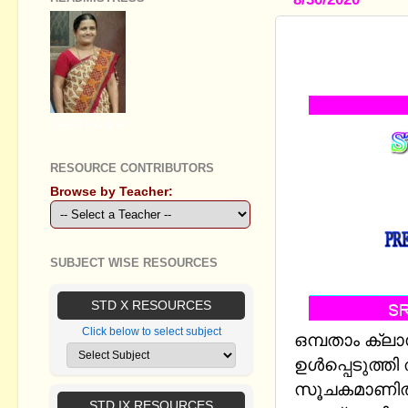
STANDARD I
FORMAT BY
GEETHA B R
RESOURCE CONTRIBUTORS
Browse by Teacher:
SUBJECT WISE RESOURCES
STD X RESOURCES
Click below to select subject
ഒമ്പതാം ക്ലാ
ഉള്‍പ്പെടുത്
സൂചകമാണിത്.
STD IX RESOURCES