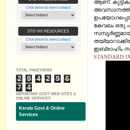
ആണ്. കുട്ടി
Click below to select subject
അവസാനത്തില്
ഉപയോഗപ്പെടുത
കേവലം ഒരു പ
STD VIII RESOURCES
സമ്പൂര്‍ണ്ണമ
Click below to select subject
തയ്യാറാക്കിയി
ഇബ്രാഹിം സാറ
STANDARD IX
TOTAL PAGEVIEWS
2
9
4
2
9
6
7
4
IMPORTANT GOVT WEB SITES &
ONLINE SERVICES
Kerala Govt & Online
Services