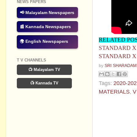
NEWS PAPERS
📢 Malayalam Newspapers
📰 Kannada Newspapers
RELATED PO
🌍 English Newspapers
STANDARD X
STANDARD X
T V CHANNELS
by
SRI SHARADAM
📺 Malayalam TV
Tags:
2020-202
📺 Kannada TV
MATERIALS
,
V
No commen
Post a Com