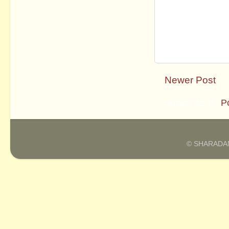
Newer Post
Subscribe to:
P
© SHARADAM