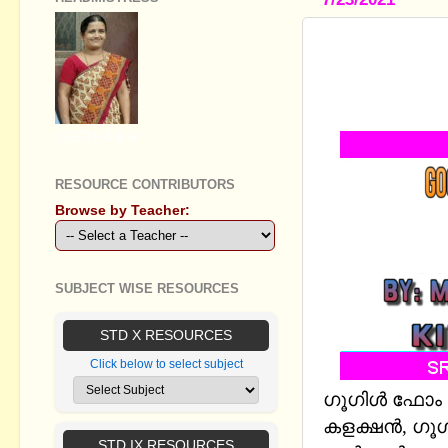
GOOGLE F
ROOM CREA
TUTORIALS
GEETHA B R
RESOURCE CONTRIBUTORS
Browse by Teacher:
SUBJECT WISE RESOURCES
STD X RESOURCES
Click below to select subject
ഗൂഗിൾ ഫോം ഉപ
കളക്ഷൻ, ഗൂഗിള
STD IX RESOURCES