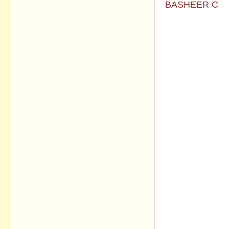
BASHEER C
No commen
Post a Com