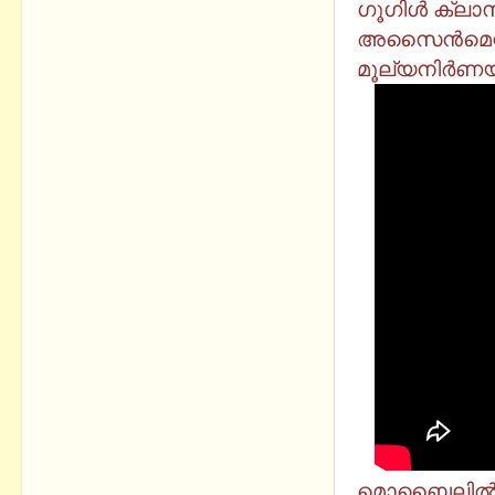
ഗൂഗിൾ ക്ലാസ
അസൈൻമെന്റ
മൂല്യനിർണയം
മൊബൈലിൽ ഗൂഗി