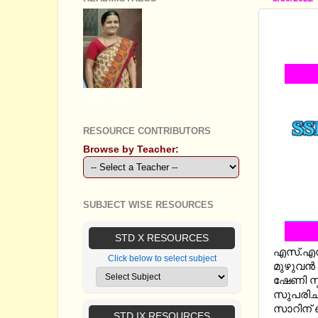
SSLC 
MM & 
GEETHA B R
RESOURCE CONTRIBUTORS
Browse by Teacher:
SUBJECT WISE RESOURCES
STD X RESOURCES
എസ്.എസ്
Click below to select subject
മുഴുവന്
ഷേണി സ്
സുപരിചി
സാറിന് ഞ
STD IX RESOURCES