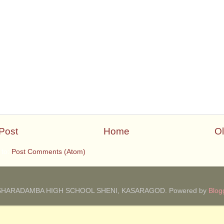
Post
Home
Ol
 to:
Post Comments (Atom)
SHARADAMBA HIGH SCHOOL SHENI, KASARAGOD. Powered by
Blog