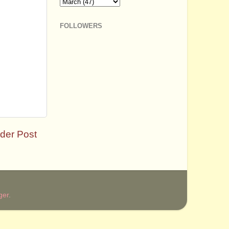
FOLLOWERS
der Post
ger
.