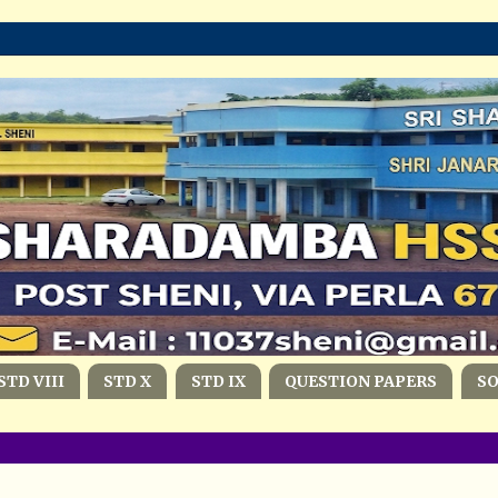
STD VIII
STD X
STD IX
QUESTION PAPERS
S