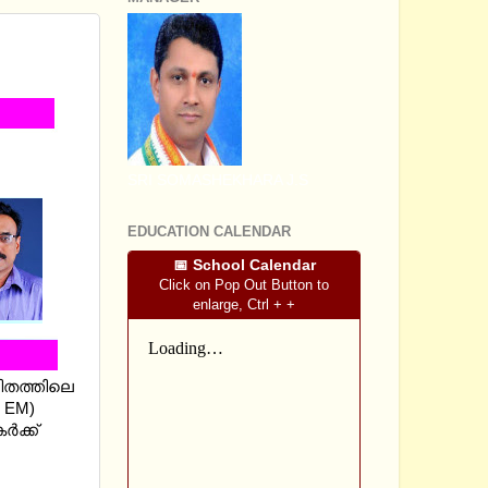
TER-
SRI SOMASHEKHARA J.S
EDUCATION CALENDAR
📅 School Calendar
Click on Pop Out Button to
enlarge, Ctrl + +
ണിതത്തിലെ
d EM)
‍ക്ക്