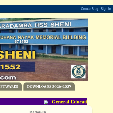
OFTWARES
DOWNLOADS 2026-2027
General Education Departme
MANAGER