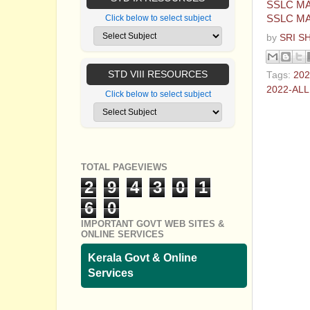
SSLC MA
SSLC MA
Click below to select subject
by
SRI S
STD VIII RESOURCES
Tags:
202
2022-AL
Click below to select subject
No com
Post a
TOTAL PAGEVIEWS
2
9
4
3
0
1
6
0
IMPORTANT GOVT WEB SITES &
ONLINE SERVICES
Kerala Govt & Online
Services