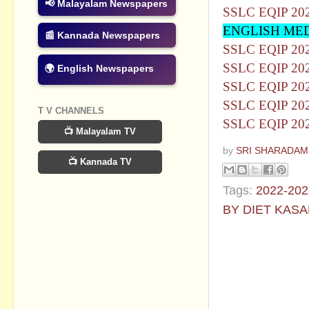
📢 Malayalam Newspapers
SSLC EQIP 2
ENGLISH ME
📰 Kannada Newspapers
SSLC EQIP 20
SSLC EQIP 20
🌍 English Newspapers
SSLC EQIP 2
SSLC EQIP 2
T V CHANNELS
SSLC EQIP 2
📺 Malayalam TV
by
SRI SHARADAM
📺 Kannada TV
Tags:
2022-202
BY DIET KAS
No commen
Post a Com