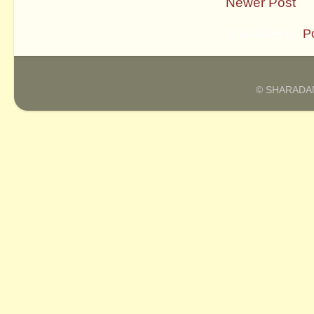
Newer Post
Subscribe to:
P
© SHARADAM