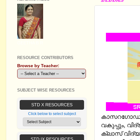
SSLC EQIP
DIET KAS
GEETHA B R
RESOURCE CONTRIBUTORS
Browse by Teacher:
SUBJECT WISE RESOURCES
STD X RESOURCES
Click below to select subject
കാസറഗോഡ്‌ 
വകുപ്പും, വി
ക്ലാസ്‌ വിദ്
STD IX RESOURCES