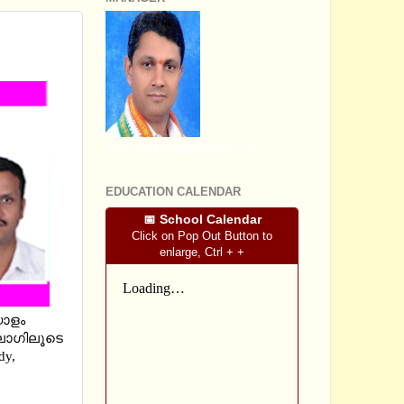
SRI SOMASHEKHARA J.S
EDUCATION CALENDAR
📅 School Calendar
Click on Pop Out Button to
enlarge, Ctrl + +
യാളം
ലോഗിലൂടെ
dy,