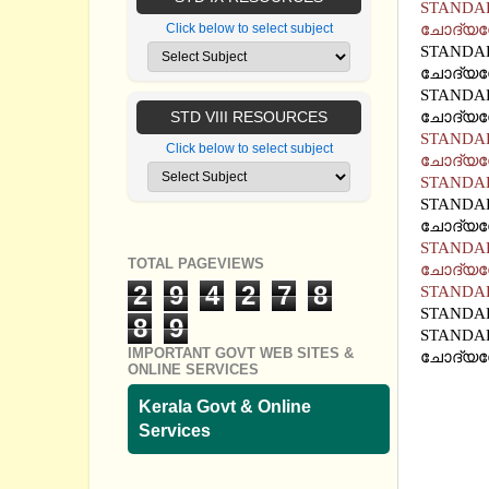
STANDAR
ചോദ്യ
Click below to select subject
STANDAR
ചോദ്യ
STANDAR
ചോദ്യ
STD VIII RESOURCES
STANDAR
Click below to select subject
ചോദ്യ
STANDA
STANDAR
ചോദ്യ
STANDA
TOTAL PAGEVIEWS
ചോദ്യ
2
9
4
2
7
8
STANDA
STANDA
8
9
STANDAR
IMPORTANT GOVT WEB SITES &
ചോദ്യ
ONLINE SERVICES
Kerala Govt & Online
Services