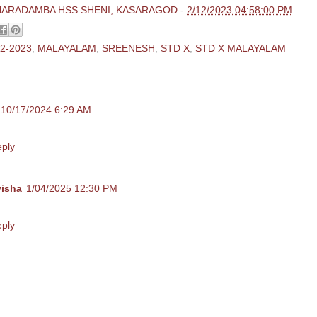
HARADAMBA HSS SHENI, KASARAGOD
-
2/12/2023 04:58:00 PM
2-2023
,
MALAYALAM
,
SREENESH
,
STD X
,
STD X MALAYALAM
ents:
10/17/2024 6:29 AM
crtvrtbg
ply
yisha
1/04/2025 12:30 PM
f
ply