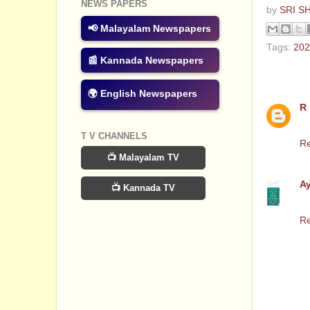
NEWS PAPERS
by
SRI S
📢 Malayalam Newspapers
Tags:
202
📰 Kannada Newspapers
2 comm
🌍 English Newspapers
R
1s
T V CHANNELS
Re
📺 Malayalam TV
A
📺 Kannada TV
Pd
Re