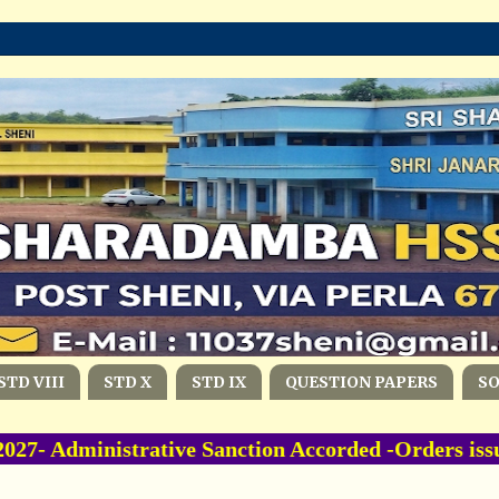
STD VIII
STD X
STD IX
QUESTION PAPERS
S
- Administrative Sanction Accorded -Orders iss