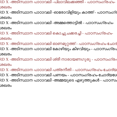
D X -അടിസ്ഥാന പാഠാവലി -പ്ലാവിലക്കഞ്ഞി - പാഠസംഗ്രഹം-
ശേഖരം
D X -അടിസ്ഥാന പാഠാവലി -ഓരോവിളിയും കാത്ത് - പാഠസംഗ്
ശേഖരം
D X -അടിസ്ഥാന പാഠാവലി -അമ്മത്തൊട്ടില്‍ - പാഠസംഗ്രഹം-
ശേഖരം
D X -അടിസ്ഥാന പാഠാവലി കൊച്ചുചക്കരച്ചി - പാഠസംഗ്രഹം-
ശേഖരം
RD X -അടിസ്ഥാന പാഠാവലി ഓണമുറ്റത്ത് - പാഠസംഗ്രഹം-ചോ
D X -അടിസ്ഥാന പാഠാവലി കോഴിയും കിഴവിയും - പാഠസംഗ്ര
ശേഖരം
RD X -അടിസ്ഥാന പാഠാവലി ശ്രീ നാരായണഗുരു - പാഠസംഗ്ര
ശേഖരം
RD X -അടിസ്ഥാന പാഠാവലി പത്രനീതി - പാഠസംഗ്രഹം-ചോദ്
RD X -അടിസ്ഥാന പാഠാവലി പണയം - പാഠസംഗ്രഹം-ചോദ്യശ
D X -അടിസ്ഥാന പാഠാവലി -അമ്മയുടെ എഴുത്തുകള്‍ - പാഠസ
ശേഖരം