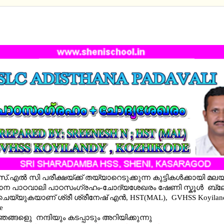
ARD X ADISTHANA PADAVALI - STUDY NOTES-ALL
ERS
എല്‍ സി പരീക്ഷയ്ക്ക് തയ്യാറെടുക്കുന്ന കുട്ടികള്‍ക്കായി മല
ാന പാഠവാലി പാഠസംഗ്രഹം-ചോദ്യശേഖരം ഷേണി സ്കൂള്‍ ബ്
ചെയ്യുകയാണ് ശ്രീ ശ്രീനേഷ് എന്‍, HST(MAL), GVHSS Koyilan
e
ങ്ങളുെ നന്ദിയും കടപ്പാടും അറിയിക്കുന്നു