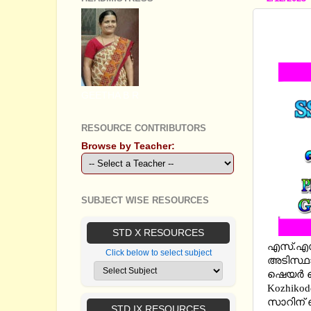
STAND
CHAPT
GEETHA B R
RESOURCE CONTRIBUTORS
Browse by Teacher:
SUBJECT WISE RESOURCES
STD X RESOURCES
എസ്.എസ്.
Click below to select subject
അടിസ്ഥ
ഷെയര്‍ 
Kozhikod
സാറിന് ഞ
STD IX RESOURCES