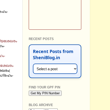
രഹം-
RECENT POSTS
ദ്യശേഖരം
ഹം-
Recent Posts from
ഹം-
SheniBlog.in
യശേഖരം
േഖരം(
ംഗ്രഹം-
FIND YOUR GPF PIN
BLOG ARCHIVE