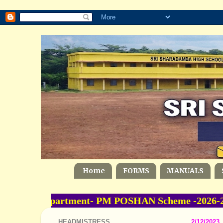
Home
FORMS
MANUALS
cation Department- PM POSHAN Scheme -2026-2027
HEADMISTRESS
2/12/2023