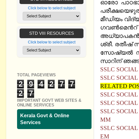
ഓരോ പാഠഭാഗത
Click below to select subject
പരീക്ഷയെഴുത
മീഡിയം വിദ്യ
ഗവൺമെൻറ് ഹ
STD VIII RESOURCES
അധ്യാപക
Click below to select subject
ശ്രീ. രതീഷ
സോഷ്യൽ സയൻ
സാറിന് ഞങ്ങള
SSLC SOCIAL
TOTAL PAGEVIEWS
SSLC SOCIAL
2
9
4
2
7
7
RELATED PO
2
7
SSLC SOCIAL
IMPORTANT GOVT WEB SITES &
SSLC SOCIAL
ONLINE SERVICES
SSLC SOCIAL
Kerala Govt & Online
MM
Services
SSLC SOCIAL
EM