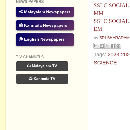
NEWS PAPERS
SSLC SOCIAL
📢 Malayalam Newspapers
MM
SSLC SOCIAL
📰 Kannada Newspapers
EM
by
SRI SHARADAM
🌍 English Newspapers
Tags:
2023-202
T V CHANNELS
SCIENCE
📺 Malayalam TV
No commen
📺 Kannada TV
Post a Com