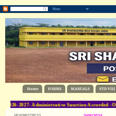
Home
FORMS
MANUALS
STD VIII
2026-2027- Administrative Sanction Accorded -O
HEADMISTRESS
2/05/2024