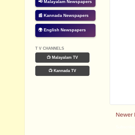
📢 Malayalam Newspapers
📰 Kannada Newspapers
🌍 English Newspapers
T V CHANNELS
📺 Malayalam TV
📺 Kannada TV
Newer 
Subscribe