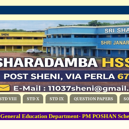
STD VIII
STD X
STD IX
QUESTION PAPERS
S
neral Education Department- PM POSHAN Scheme 