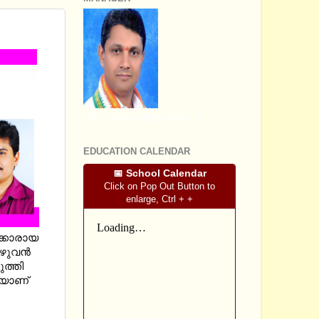
M
SRI SOMASHEKHARA J.S
EDUCATION CALENDAR
📅 School Calendar
Click on Pop Out Button to
enlarge, Ctrl + +
ക്കാരായ
മുഴുവൻ
ുത്തി
കയാണ്