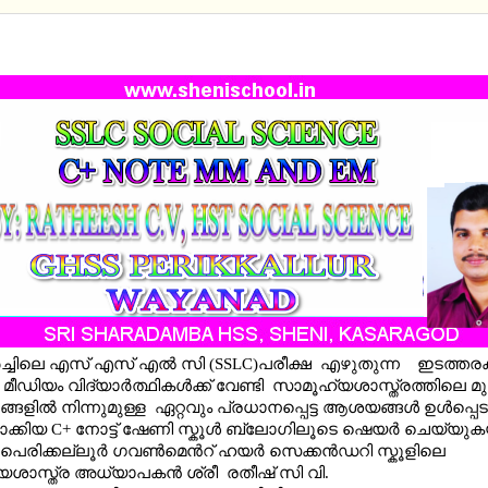
SOCIAL SCIENCE-EASY C+ NOTES 2025-MM AND E
ർച്ചിലെ എസ് എസ് എൽ സി (SSLC)പരീക്ഷ എഴുതുന്ന ഇടത്തര
മീഡിയം വിദ്യാർത്ഥികൾക്ക് വേണ്ടി സാമൂഹ്യശാസ്ത്രത്തിലെ 
്ങളിൽ നിന്നുമുള്ള ഏറ്റവും പ്രധാനപ്പെട്ട ആശയങ്ങൾ ഉൾപ്പെട
ക്കിയ C+ നോട്ട് ഷേണി സ്കൂള്‍ ബ്ലോഗിലൂടെ ഷെയര്‍ ചെയ്യു
,പെരിക്കല്ലൂർ ഗവൺമെൻറ് ഹയർ സെക്കൻഡറി സ്കൂളിലെ
ശാസ്ത്ര അധ്യാപകൻ ശ്രീ രതീഷ് സി വി.