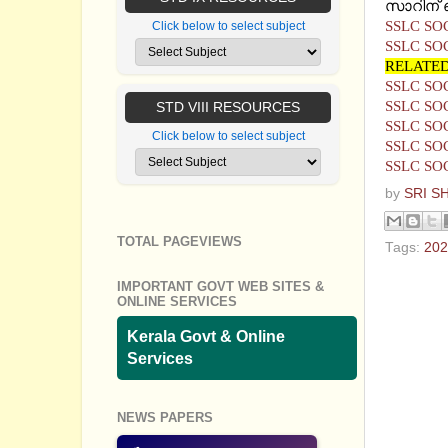
സാറിന് ഞ
SSLC SO
Click below to select subject
SSLC SO
RELATED
SSLC SO
SSLC SO
STD VIII RESOURCES
SSLC SO
Click below to select subject
SSLC SO
SSLC SO
by
SRI S
TOTAL PAGEVIEWS
Tags:
202
No com
IMPORTANT GOVT WEB SITES &
ONLINE SERVICES
Post a
Kerala Govt & Online
Services
NEWS PAPERS