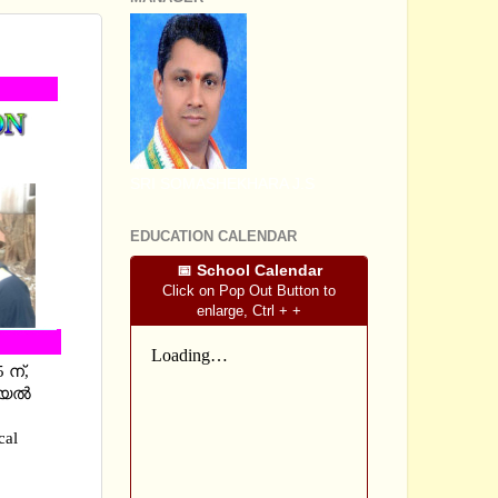
‍
SRI SOMASHEKHARA J.S
EDUCATION CALENDAR
📅 School Calendar
Click on Pop Out Button to
enlarge, Ctrl + +
 ന്,
യല്‍
cal