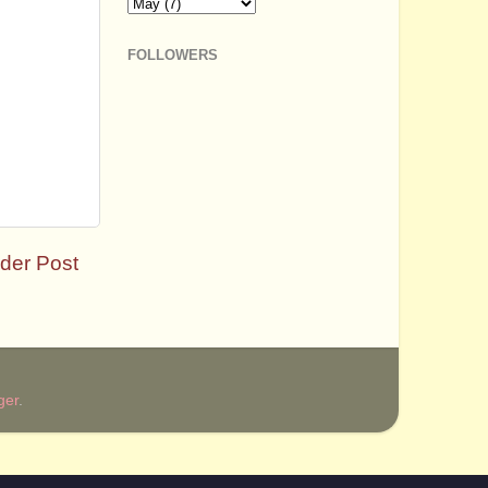
FOLLOWERS
der Post
ger
.