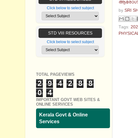
ആരോഗ്യം
Click below to select subject
by
SRI S
Tags:
202
STD VIII RESOURCES
PHYSICA
Click below to select subject
No com
Post a
TOTAL PAGEVIEWS
2
9
4
2
8
8
0
4
IMPORTANT GOVT WEB SITES &
ONLINE SERVICES
Kerala Govt & Online
Services