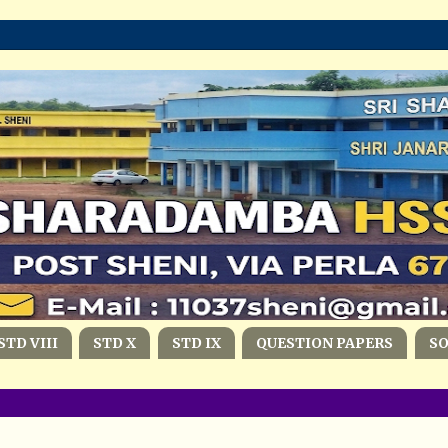
STD VIII
STD X
STD IX
QUESTION PAPERS
S