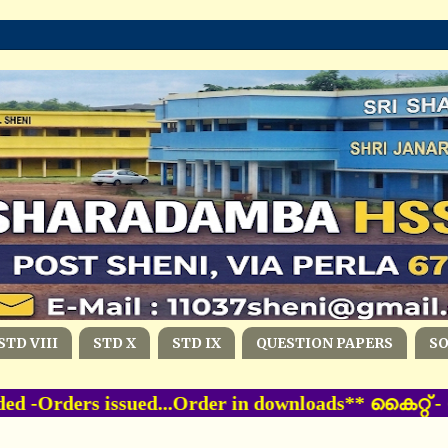
STD VIII
STD X
STD IX
QUESTION PAPERS
S
d -Orders issued...Order in downloads** കൈറ്റ്