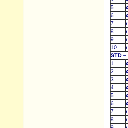
5
6
7
8
9
10
STD – I
1
2
3
4
5
6
7
8
9