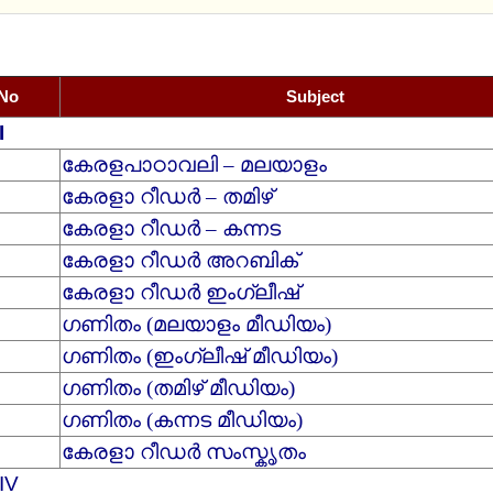
D TEXT BOOKS STD I TO 9 VOLUME I
 No
Subject
I
കേരളപാഠാവലി – മലയാളം
കേരളാ റീഡര്‍ – തമിഴ്
കേരളാ റീഡര്‍ – കന്നട
കേരളാ റീഡര്‍ അറബിക്
കേരളാ റീഡര്‍ ഇംഗ്ലീഷ്
ഗണിതം (മലയാളം മീഡിയം)
ഗണിതം (ഇംഗ്ലീഷ് മീഡിയം)
ഗണിതം (തമിഴ് മീഡിയം)
ഗണിതം (കന്നട മീഡിയം)
കേരളാ റീഡര്‍ സംസ്കൃതം
IV