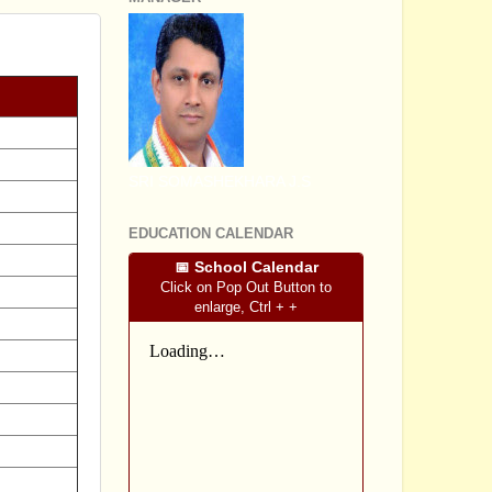
SRI SOMASHEKHARA J.S
EDUCATION CALENDAR
📅 School Calendar
Click on Pop Out Button to
enlarge, Ctrl + +