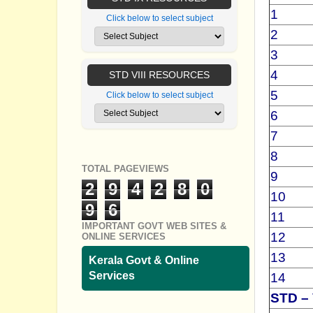
1
Click below to select subject
2
3
4
STD VIII RESOURCES
5
Click below to select subject
6
7
8
TOTAL PAGEVIEWS
9
2
9
4
2
8
0
10
9
6
11
IMPORTANT GOVT WEB SITES &
12
ONLINE SERVICES
13
Kerala Govt & Online
Services
14
STD – 