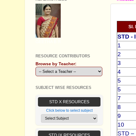
REVISE
Sl.
STD - I
GEETHA B R
1
2
RESOURCE CONTRIBUTORS
3
Browse by Teacher:
4
5
SUBJECT WISE RESOURCES
5
7
STD X RESOURCES
8
Click below to select subject
9
10
STD – 
STD IX RESOURCES