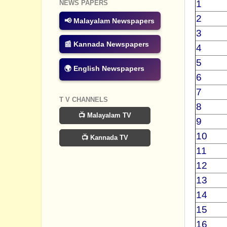
1
NEWS PAPERS
2
📢 Malayalam Newspapers
3
📰 Kannada Newspapers
4
5
🌍 English Newspapers
6
7
T V CHANNELS
8
📺 Malayalam TV
9
10
📺 Kannada TV
11
12
13
14
15
16