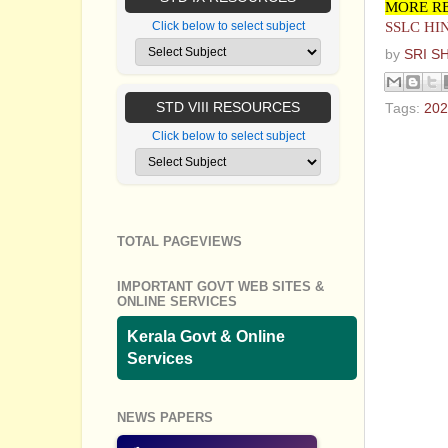
MORE RE
SSLC HI
Click below to select subject
by
SRI S
STD VIII RESOURCES
Tags:
202
Click below to select subject
No com
Post a
TOTAL PAGEVIEWS
IMPORTANT GOVT WEB SITES &
ONLINE SERVICES
Kerala Govt & Online
Services
NEWS PAPERS