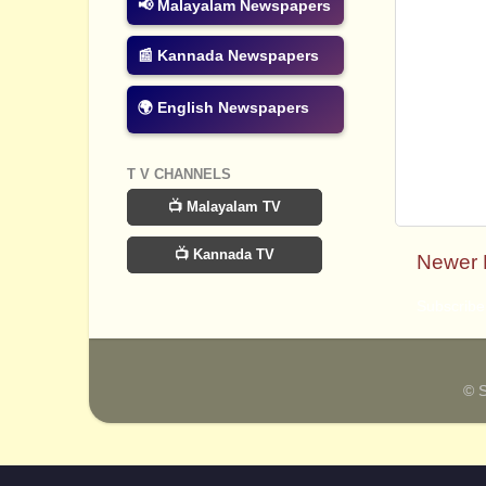
📢 Malayalam Newspapers
📰 Kannada Newspapers
🌍 English Newspapers
T V CHANNELS
📺 Malayalam TV
📺 Kannada TV
Newer 
Subscribe
© 