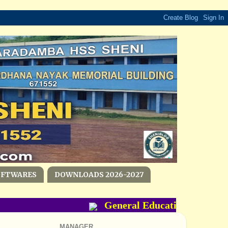
OFTWARES
DOWNLOADS 2026-2027
General Education Departme
MANAGER