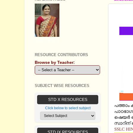
SSLC HI
QUEST
GEETHA B R
RESOURCE CONTRIBUTORS
Browse by Teacher:
SUBJECT WISE RESOURCES
STD X RESOURCES
പത്താം ക
Click below to select subject
പാഠഭാഗ
ഷെയര്‍ 
സാറിന് 
SSLC HIN
STD IX RESOURCES