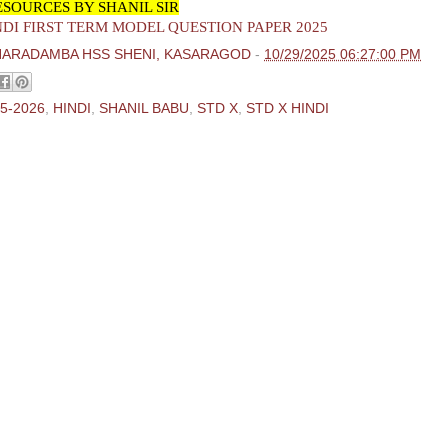
SOURCES BY SHANIL SIR
NDI FIRST TERM MODEL QUESTION PAPER 2025
HARADAMBA HSS SHENI, KASARAGOD
-
10/29/2025 06:27:00 PM
5-2026
,
HINDI
,
SHANIL BABU
,
STD X
,
STD X HINDI
ments:
 Comment