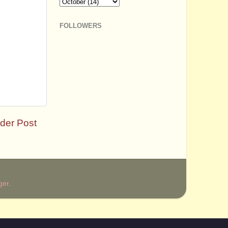
FOLLOWERS
der Post
ger
.