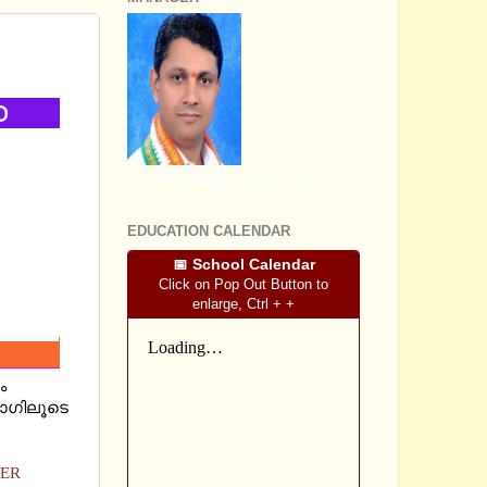
SRI SOMASHEKHARA J.S
EDUCATION CALENDAR
📅 School Calendar
Click on Pop Out Button to
enlarge, Ctrl + +
ം
ോഗിലൂടെ
PER