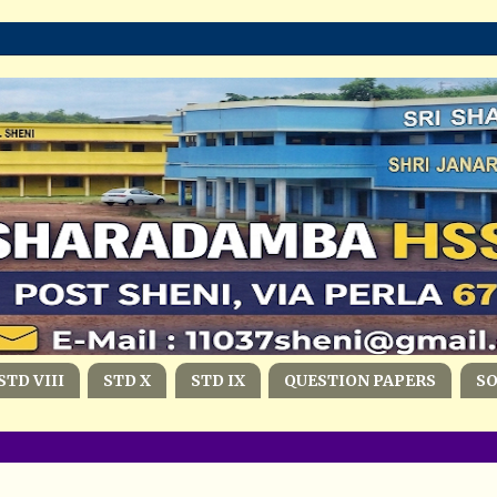
STD VIII
STD X
STD IX
QUESTION PAPERS
S