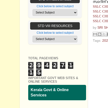
സാറിന് ഞ
SSLC CH
Click below to select subject
SSLC CH
SSLC CH
SSLC CH
STD VIII RESOURCES
by
SRI S
Click below to select subject
Tags:
202
No com
TOTAL PAGEVIEWS
Post a
2
9
4
2
7
1
1
5
IMPORTANT GOVT WEB SITES &
ONLINE SERVICES
Kerala Govt & Online
Services