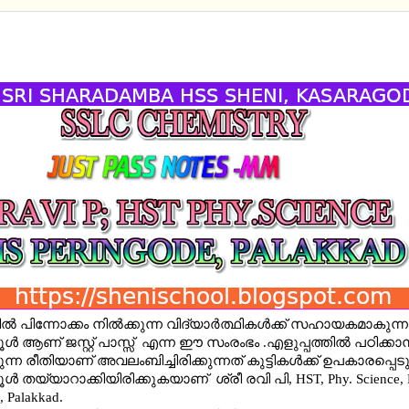
HEMISTRY -JUST PASS - STUDY MATERIAL -PART 
 ND EM
ൽ പിന്നോക്കം നിൽക്കുന്ന വിദ്യാർത്ഥികൾക്ക് സഹായകമാകുന്ന
 ആണ് ജസ്റ്റ് പാസ്സ് എന്ന ഈ സംരംഭം .എളുപ്പത്തിൽ പഠിക്കാ
ന്ന രീതിയാണ് അവലംബിച്ചിരിക്കുന്നത് കുട്ടികള്‍ക്ക് ഉപകാരപ്പെടു
്‍ തയ്യാറാക്കിയിരിക്കുകയാണ്
ശ്രീ രവി പി, HST, Phy. Science,
, Palakkad.