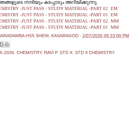
ങ്ങളുടെ നന്ദിയും കടപ്പാടും അറിയിക്കുന്നു.
EMISTRY -JUST PASS - STUDY MATERIAL -PART 02 EM
EMISTRY -JUST PASS - STUDY MATERIAL -PART 01 EM
EMISTRY -JUST PASS - STUDY MATERIAL -PART 02 MM
EMISTRY -JUST PASS - STUDY MATERIAL -PART 01 MM
HARADAMBA HSS SHENI, KASARAGOD
-
2/07/2026 09:23:00 PM
5-2026
,
CHEMISTRY
,
RAVI P
,
STD X
,
STD X CHEMISTRY
ments:
 Comment