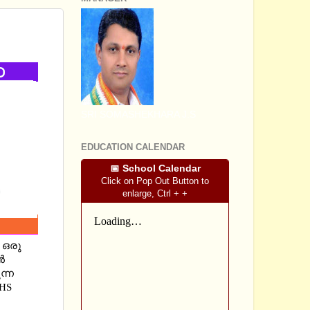
01 AND
SRI SOMASHEKHARA J.S
EDUCATION CALENDAR
📅 School Calendar
Click on Pop Out Button to
enlarge, Ctrl + +
 ഒരു
ൻ
ന്ന
 HS