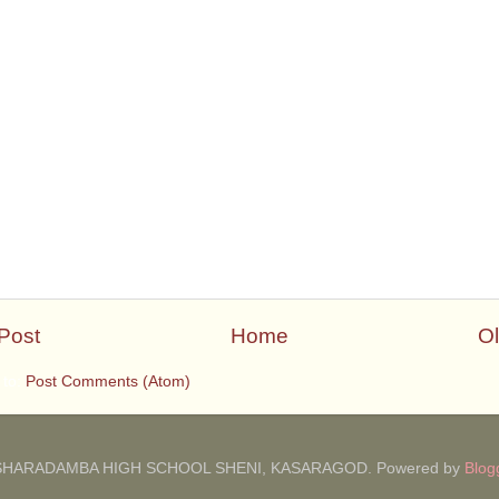
Post
Home
Ol
 to:
Post Comments (Atom)
SHARADAMBA HIGH SCHOOL SHENI, KASARAGOD. Powered by
Blog