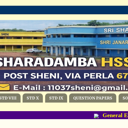
STD VIII
STD X
STD IX
QUESTION PAPERS
S
General Edu