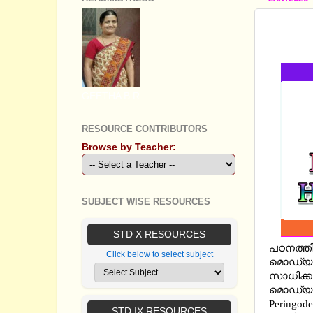
SSLC C
02 MM
GEETHA B R
RESOURCE CONTRIBUTORS
Browse by Teacher:
SUBJECT WISE RESOURCES
STD X RESOURCES
പഠനത്തി
Click below to select subject
മൊഡ്യൂൾ
സാധിക്കു
മൊഡ്യൂള
Peringode
STD IX RESOURCES