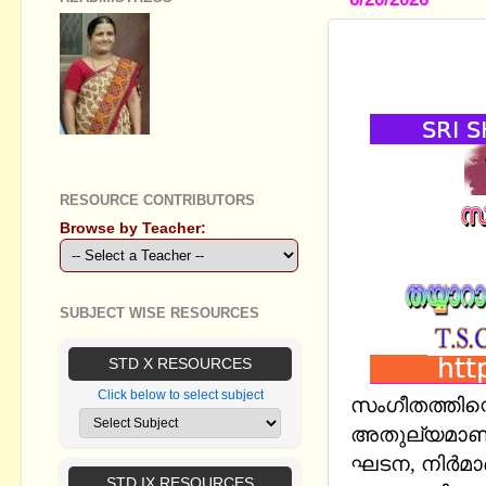
സംഗീതോപക
(ചിത്രസഹി
GEETHA B R
RESOURCE CONTRIBUTORS
Browse by Teacher:
SUBJECT WISE RESOURCES
STD X RESOURCES
Click below to select subject
സംഗീതത്തിന്
അതുല്യമാണ്
ഘടന, നിർമാണ
STD IX RESOURCES