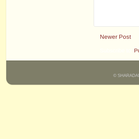
Newer Post
Subscribe to:
P
© SHARADAM