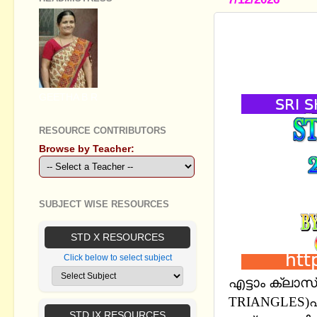
STANDARD V
ത്രികോണങ്
MM AND E
GEETHA B R
RESOURCE CONTRIBUTORS
Browse by Teacher:
SUBJECT WISE RESOURCES
STD X RESOURCES
Click below to select subject
എട്ടാം ക്ലാ
TRIANGLES)എ
STD IX RESOURCES