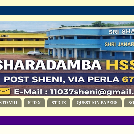
STD VIII
STD X
STD IX
QUESTION PAPERS
S