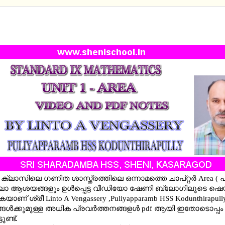
RD 9 MATHEMATICS - UNIT 1 - AREA : ALL CONCE
IDEO AND PDF NOTES
ക്ലാസിലെ ഗണിത ശാസ്ത്രത്തിലെ ഒന്നാമത്തെ ചാപ്റ്റർ Area ( പര
ലാ ആശയങ്ങളും ഉൾപ്പെട്ട വീഡിയോ ഷേണി ബ്ലോഗിലൂടെ ഷെയ
ാണ് ശ്രീ Linto A Vengassery ,Puliyapparamb HSS Kodunthirapu
ൾക്കുമുള്ള അധിക പ്രവർത്തനങ്ങളൾ pdf ആയി ഇതോടൊപ്പം
ടുണ്ട്.