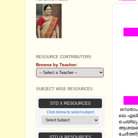
STANDA
ONE V
GEETHA B R
RESOURCE CONTRIBUTORS
Browse by Teacher:
SUBJECT WISE RESOURCES
STD X RESOURCES
ഒമ്പതാം 
Click below to select subject
ലെ എല്
ചെയ്യുകയ
ആശയങ്ങ
ചേര്‍ത്തിട്
STD IX RESOURCES