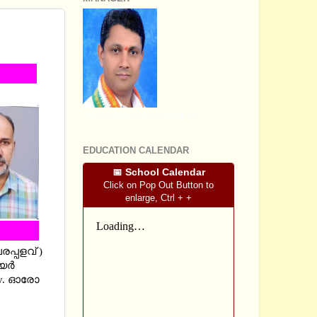
PTS IN
SRI SOMASHEKHARA J.S
EDUCATION CALENDAR
📅 School Calendar
Click on Pop Out Button to
enlarge, Ctrl + +
പ്പളവ് )
ര്‍
lly. ഓരോ