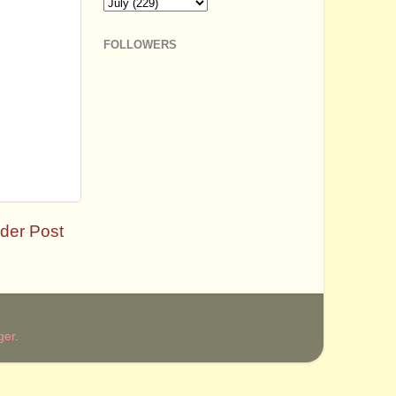
FOLLOWERS
der Post
ger
.