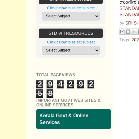
സാറിന് ഞ
STANDAR
Click below to select subject
STANDAR
by
SRI S
STD VIII RESOURCES
Tags:
202
Click below to select subject
No com
Post a
TOTAL PAGEVIEWS
2
9
4
2
9
2
5
8
IMPORTANT GOVT WEB SITES &
ONLINE SERVICES
Kerala Govt & Online
Services