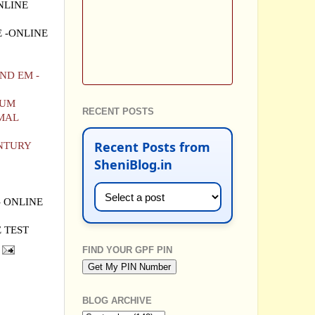
NLINE
E
-ONLINE
ND EM -
IUM
RECENT POSTS
 MAL
Recent Posts from
ENTURY
SheniBlog.in
- ONLINE
E TEST
FIND YOUR GPF PIN
BLOG ARCHIVE