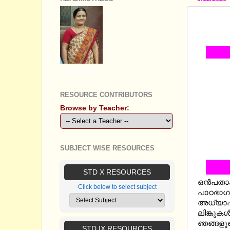
STANDA
SOURC
GEETHA B R
RESOURCE CONTRIBUTORS
Browse by Teacher:
SUBJECT WISE RESOURCES
STD X RESOURCES
ഒന്‍പതാ
Click below to select subject
പാഠഭാഗത്
അധ്യാപകര
ലിങ്കുക
ഞങ്ങളുടെ
STD IX RESOURCES