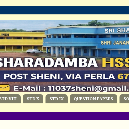
STD VIII
STD X
STD IX
QUESTION PAPERS
S