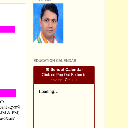
IMATE
SRI SOMASHEKHARA J.S
EDUCATION CALENDAR
📅 School Calendar
Click on Pop Out Button to
enlarge, Ctrl + +
്ന
cent എന്നീ
 (MM & EM)
്‍മക്ക്