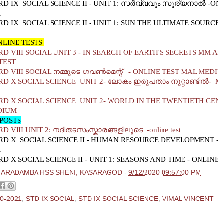
D IX SOCIAL SCIENCE II - UNIT 1:
സര്‍വ്വവും സൂര്യനാല്‍ -O
M
D IX SOCIAL SCIENCE II - UNIT 1: SUN THE ULTIMATE SOURC
NLINE TESTS
D VIII SOCIAL UNIT 3 - IN SEARCH OF EARTH'S SECRETS MM A
TEST
D VIII SOCIAL നമ്മുടെ ഗവണ്‍മെന്റ് - ONLINE TEST MAL MED
D X SOCIAL SCIENCE UNIT 2- ലോകം ഇരുപതാം നൂറ്റാണ്ടില്‍-
D X SOCIAL SCIENCE UNIT 2- WORLD IN THE TWENTIETH C
DIUM
POSTS
 VIII UNIT 2: നദീതടസംസ്കാരങ്ങളിലൂടെ -online test
D X SOCIAL SCIENCE II - HUMAN RESOURCE DEVELOPMENT 
M
D X SOCIAL SCIENCE II - UNIT 1: SEASONS AND TIME - ONLIN
HARADAMBA HSS SHENI, KASARAGOD
-
9/12/2020 09:57:00 PM
0-2021
,
STD IX SOCIAL
,
STD IX SOCIAL SCIENCE
,
VIMAL VINCENT
ments: