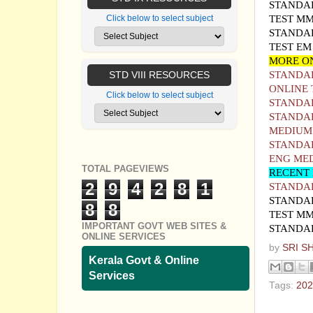
STANDAR
TEST M
Click below to select subject
STANDAR
TEST EM
MORE O
STANDAR
STD VIII RESOURCES
ONLINE 
Click below to select subject
STANDAR
STANDAR
MEDIUM
STANDAR
ENG ME
TOTAL PAGEVIEWS
RECENT 
2
9
4
2
8
1
STANDARD
STANDAR
8
8
TEST M
IMPORTANT GOVT WEB SITES &
STANDAR
ONLINE SERVICES
by
SRI S
Kerala Govt & Online
Services
Tags:
202
No com