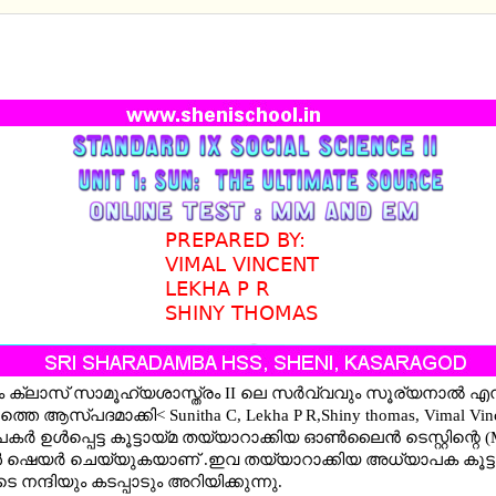
RD IX SOCIAL SCIENCE II - UNIT 1: SUN THE ULT
E -ONLINE TEST MM AND EM
ം ക്ലാസ് സാമൂഹ്യശാസ്ത്രം II ലെ സര്‍വ്വവും സൂര്യനാല്‍ എന
തെ ആസ്പദമാക്കി< Sunitha C, Lekha P R,Shiny thomas, Vimal Vin
്‍ ഉള്‍പ്പെട്ട കൂട്ടായ്‍മ തയ്യാറാക്കിയ ഓണ്‍ലൈന്‍ ടെസ്റ്റിന്റെ
ള്‍ ഷെയര്‍ ചെയ്യുകയാണ് .ഇവ തയ്യാറാക്കിയ അധ്യാപക കൂട്ടായ
 നന്ദിയും കടപ്പാടും അറിയിക്കുന്നു.