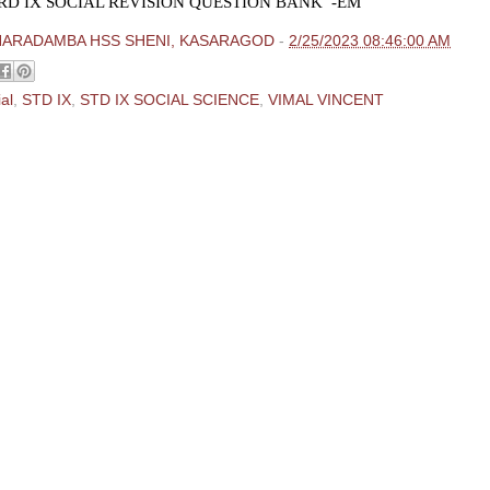
D IX SOCIAL REVISION QUESTION BANK -EM
HARADAMBA HSS SHENI, KASARAGOD
-
2/25/2023 08:46:00 AM
al
,
STD IX
,
STD IX SOCIAL SCIENCE
,
VIMAL VINCENT
ments:
 Comment