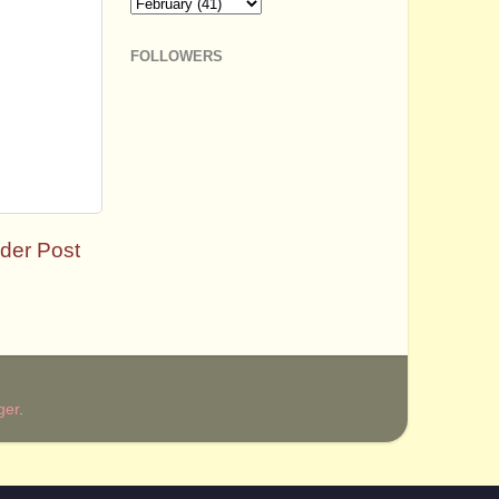
FOLLOWERS
der Post
ger
.