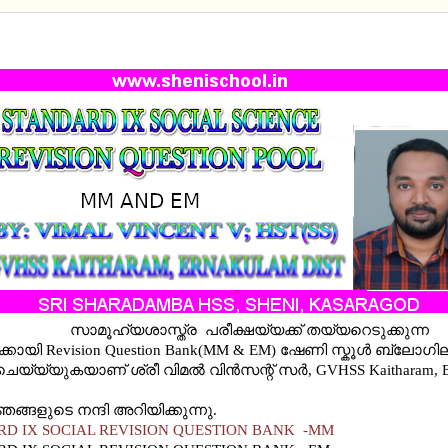
ARD IX SOCIAL REVISION QUESTION BANK -MM A
ം ക്ലാസ്
സാമൂഹ്യശാസ്ത്ര പരീക്ഷയ്യക്ക് തയ്യറെടുക്കുന്ന
്‍ക്കായി Revision Question Bank(MM & EM) ഷേണി സ്കൂള്‍ ബ്ലോഗി
െയ്യ്യുകയാണ് ശ്രീ വിമല്‍ വിന്‍സന്റ് സര്‍, GVHSS Kaitharam, 
ങ്ങളുടെ നന്ദി അറിയിക്കുന്നു.
D IX SOCIAL REVISION QUESTION BANK -MM