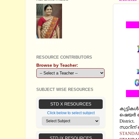
STAND
GEETHA B R
RESOURCE CONTRIBUTORS
Browse by Teacher:
SUBJECT WISE RESOURCES
ഒന്‍പതാ
STD X RESOURCES
കുട്ടികള
Click below to select subject
ഷെയര്‍ ച
District.
സാറിന് ഞ
STANDAR
STD IX RESOURCES