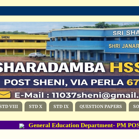
STD VIII
STD X
STD IX
QUESTION PAPERS
S
General Education Department- PM POSHA