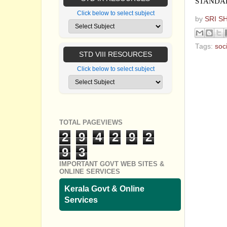
STANDAR
Click below to select subject
by
SRI S
Tags:
soci
STD VIII RESOURCES
No com
Click below to select subject
Post a
TOTAL PAGEVIEWS
2
9
4
2
9
2
9
3
IMPORTANT GOVT WEB SITES &
ONLINE SERVICES
Kerala Govt & Online
Services