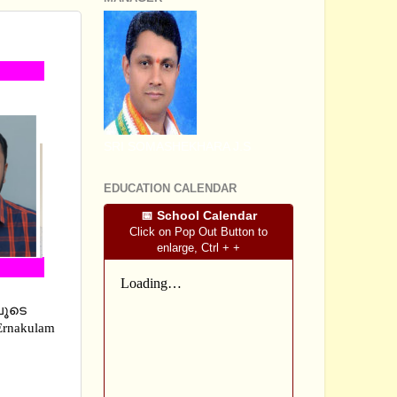
ND EM
SRI SOMASHEKHARA J.S
EDUCATION CALENDAR
📅 School Calendar
Click on Pop Out Button to
enlarge, Ctrl + +
ലൂടെ
Ernakulam