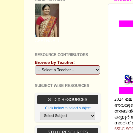
SSLC 
GEETHA B R
RESOURCE CONTRIBUTORS
Browse by Teacher:
SUBJECT WISE RESOURCES
2024 ലെ 
STD X RESOURCES
അവയുടെ 
Click below to select subject
റോബിന്‍
കണ്ണൂര്‍ 
സാറിന് ഞ
SSLC SO
STD IX RESOURCES