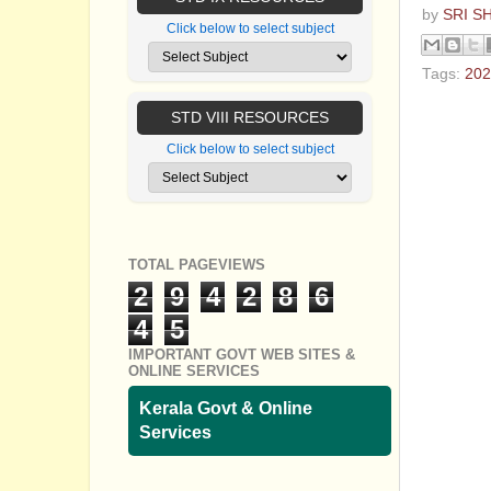
by
SRI S
Click below to select subject
Tags:
202
No com
STD VIII RESOURCES
Click below to select subject
Post a
TOTAL PAGEVIEWS
2
9
4
2
8
6
4
5
IMPORTANT GOVT WEB SITES &
ONLINE SERVICES
Kerala Govt & Online
Services