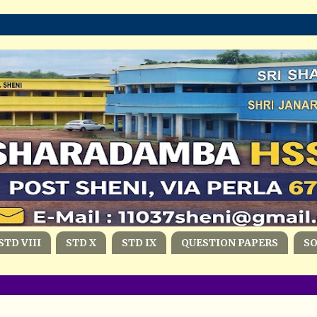
STD VIII
STD X
STD IX
QUESTION PAPERS
S