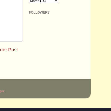
FOLLOWERS
der Post
ger
.