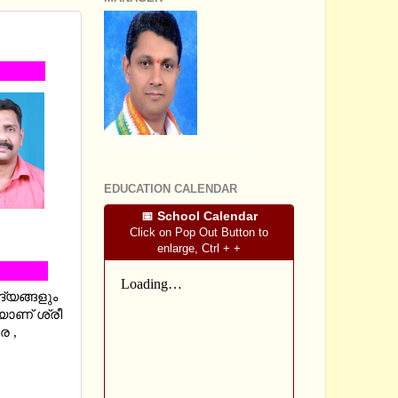
SWERS
SRI SOMASHEKHARA J.S
EDUCATION CALENDAR
📅 School Calendar
Click on Pop Out Button to
enlarge, Ctrl + +
ദ്യങ്ങളും
ാണ് ശ്രീ
ര ,