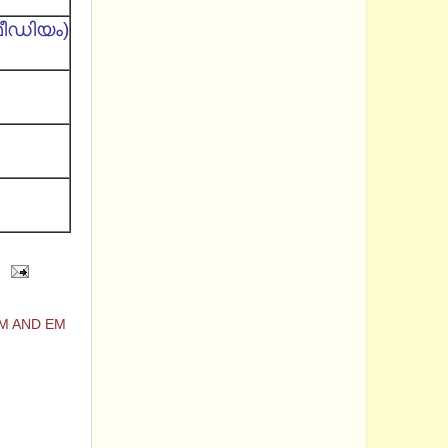
ീഡിയം)
MM AND EM