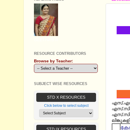
SSLC 
EM
GEETHA B R
RESOURCE CONTRIBUTORS
Browse by Teacher:
SUBJECT WISE RESOURCES
STD X RESOURCES
എസ്.എസ്.
Click below to select subject
എസ്.സി .
എസ്.സി .
ലിങ്കുക
കേ
STD IX RESOURCES