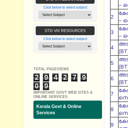
– സ
Click below to select subject
കേ
2
– സെ
കേ
STD VIII RESOURCES
3
– സ
Click below to select subject
അട
4
(BT
അട
5
(BT
TOTAL PAGEVIEWS
അട
2
9
4
2
7
9
6
(BT
0
9
കേര
IMPORTANT GOVT WEB SITES &
7
ONLINE SERVICES
സെറ
കേര
Kerala Govt & Online
8
സെറ
Services
കേര
9