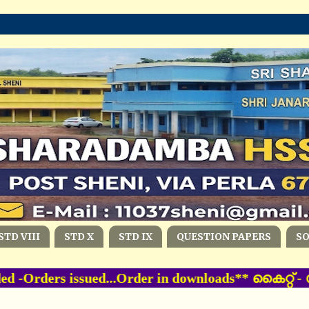
STD VIII
STD X
STD IX
QUESTION PAPERS
S
 -Orders issued...Order in downloads** കൈറ്റ്‌