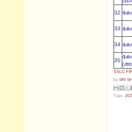
(ഓറ
32
കേര
33
കേര
34
കേര
കേര
35
(അക
SSLC FI
by
SRI S
Tags:
202
No com
Post a