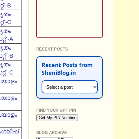
റ് -B
കൃതം
റ് -C
കൃതം
റ് -A
കൃതം
RECENT POSTS
റ് -B
കൃതം
Recent Posts from
SheniBlog.in
റ് -C
ലയാളം
ലയാളം
FIND YOUR GPF PIN
ലയാളം
ഗ്ലീഷ്
BLOG ARCHIVE