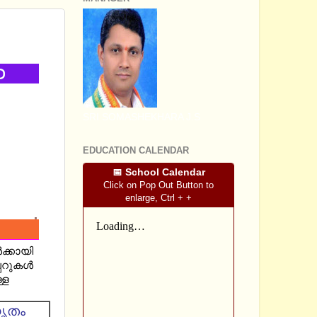
MM AND
SRI SOMASHEKHARA J.S
EDUCATION CALENDAR
📅 School Calendar
Click on Pop Out Button to
enlarge, Ctrl + +
‍ക്കായി
റുകള്‍
്ള
കൃതം