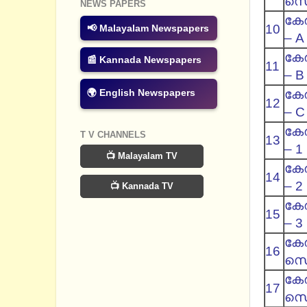
സെറ
NEWS PAPERS
കേര
10
📢 Malayalam Newspapers
– A
കേര
📰 Kannada Newspapers
11
– B
കേര
🌍 English Newspapers
12
– C
കേര
T V CHANNELS
13
– 1
📺 Malayalam TV
കേര
14
– 2
📺 Kannada TV
കേര
15
– 3
കേര
16
സെറ
കേര
17
സെറ