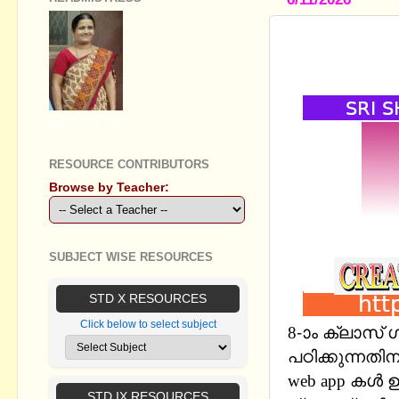
STANDARD V
INTERACTI
GEETHA B R
RESOURCE CONTRIBUTORS
Browse by Teacher:
SUBJECT WISE RESOURCES
STD X RESOURCES
Click below to select subject
8-ാം ക്ലാസ്
പഠിക്കുന്നതിനു
web app കൾ ഉ
STD IX RESOURCES