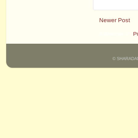
Newer Post
Subscribe to:
P
© SHARADAM